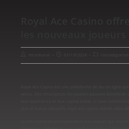
Royal Ace Casino offre
les nouveaux joueurs 
mrsimural
01/19/2026
Uncategorise
Qu’est-ce que Royal Ace Casino propo
Royal Ace Casino est une plateforme de jeu en ligne q
venus. Dès l’inscription, les joueurs peuvent bénéficie
leur expérience et leur capital initial. Si vous recherch
jeux et bonus attractifs, royal ace casino mérite votre at
Le site s’adresse principalement aux joueurs qui cherc
clairement définies, et une interface intuitive. L’aspect i