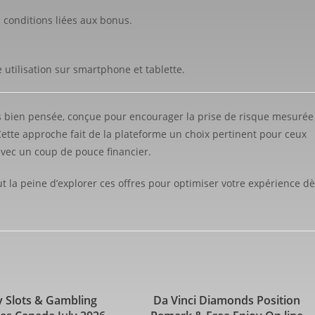
s conditions liées aux bonus.
 utilisation sur smartphone et tablette.
ons bien pensée, conçue pour encourager la prise de risque mesurée
Cette approche fait de la plateforme un choix pertinent pour ceux
vec un coup de pouce financier.
t la peine d’explorer ces offres pour optimiser votre expérience d
y Slots & Gambling
Da Vinci Diamonds Position