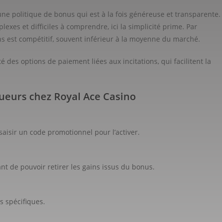
une politique de bonus qui est à la fois généreuse et transparente.
exes et difficiles à comprendre, ici la simplicité prime. Par
ns est compétitif, souvent inférieur à la moyenne du marché.
des options de paiement liées aux incitations, qui facilitent la
oueurs chez Royal Ace Casino
saisir un code promotionnel pour l’activer.
ant de pouvoir retirer les gains issus du bonus.
s spécifiques.