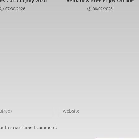
ses Canada July 2026
Remark & Free Enjoy On line
07/30/2026
08/02/2026
or the next time I comment.