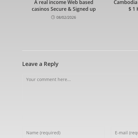
A real income Web based
Cambodia 
casinos Secure & Signed up
$ 1
08/02/2026
Leave a Reply