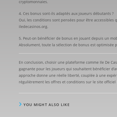
cryptomonnaies.
4. Ces bonus sont-ils adaptés aux joueurs débutants ?
Oui, les conditions sont pensées pour être accessibles 
iledecasinos.org.
5. Peut-on bénéficier de bonus en jouant depuis un mob
Absolument, toute la sélection de bonus est optimisée p
En conclusion, choisir une plateforme comme Ile De Casi
gagnante pour les joueurs qui souhaitent bénéficier d’a
approche donne une réelle liberté, couplée à une expéri
régulièrement les offres et conditions sur le site officie
YOU MIGHT ALSO LIKE