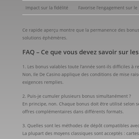
Impact sur la fidélité
Favorise l’engagement sur le
Ce rapide aperçu montre que la permanence des bonus 
solutions éphémères.
FAQ – Ce que vous devez savoir sur le
1. Les bonus valables toute l’année sont-ils difficiles à re
Non, Ile De Casino applique des conditions de mise raiso
exigences remplies.
2. Puis-je cumuler plusieurs bonus simultanément ?
En principe, non. Chaque bonus doit être utilisé selon 
offres complémentaires dans différents formats.
3. Quelles sont les méthodes de dépôt compatibles ave
La plupart des moyens classiques sont acceptés : cartes 