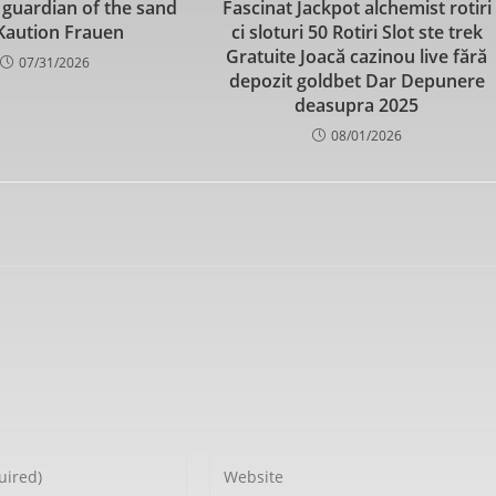
guardian of the sand
Fascinat Jackpot alchemist rotiri
 Kaution Frauen
ci sloturi 50 Rotiri Slot ste trek
Gratuite Joacă cazinou live fără
07/31/2026
depozit goldbet Dar Depunere
deasupra 2025
08/01/2026